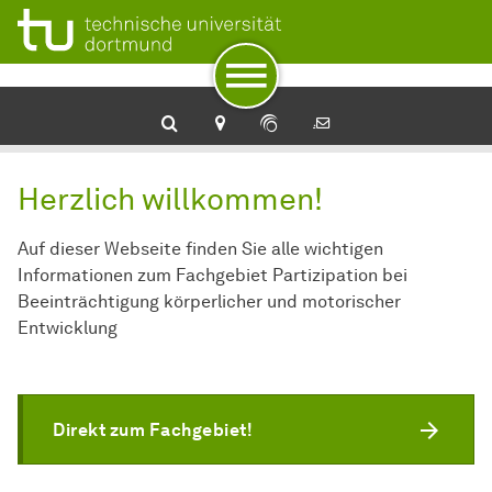
Zur Navigation
Zum Schnellzugriff
Zum Fuß der Seite mit weiteren Services
Zum Inhalt
Zur Startseite
Herzlich willkommen!
Auf dieser Webseite finden Sie alle wichtigen
Informationen zum Fachgebiet Partizipation bei
Beeinträchtigung körperlicher und motorischer
Entwicklung
Direkt zum Fachgebiet!