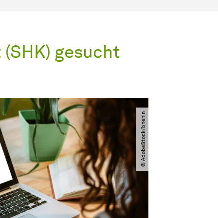
t (SHK) gesucht
© AdobeStock​/​bnenin