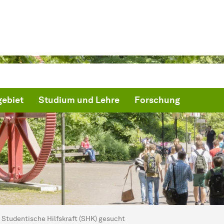
ebiet
Studium und Lehre
Forschung
ind hier:
artseite
Studentische Hilfskraft (SHK) gesucht