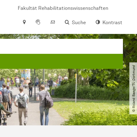
Fakultät Rehabilitationswissenschaften
Suche
Kontrast
© Roland Baege​/​TU Dortmund